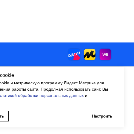
cookie
okie и метрическую программу Яндекс.Метрика для
Контакты
corp@automyr.ru
ения работы сайта. Продолжая использовать сайт, Вы
+7 (917) 945 88
55
олитикой обработки персональных данных
и
ть
Настроить