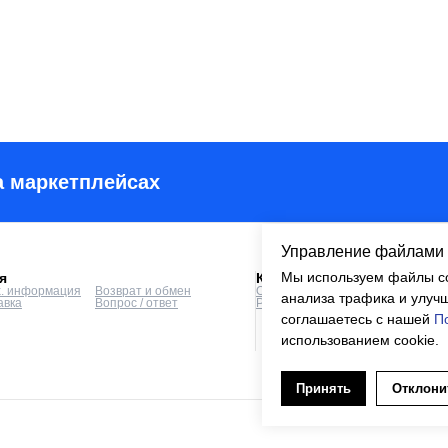
а маркетплейсах
Управление файлами 
Мы используем файлы co
я
Компания
х. информация
Возврат и обмен
О компании
Отповикам
анализа трафика и улучш
авка
Вопрос / ответ
Реквизиты
Контакты
соглашаетесь с нашей
П
использованием cookie.
Принять
Отклони