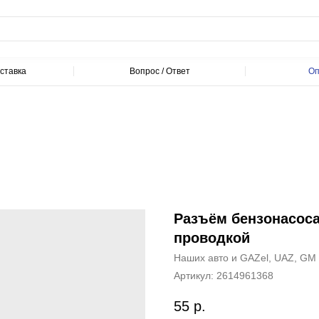
ставка
Вопрос / Ответ
Оп
Разъём бензонасоса
проводкой
Наших авто и GAZel, UAZ, GM
Артикул:
2614961368
55
р.