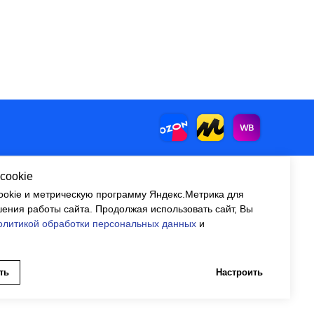
cookie
okie и метрическую программу Яндекс.Метрика для
Контакты
corp@automyr.ru
ения работы сайта. Продолжая использовать сайт, Вы
+7 (917) 945 88
55
олитикой обработки персональных данных
и
ть
Настроить