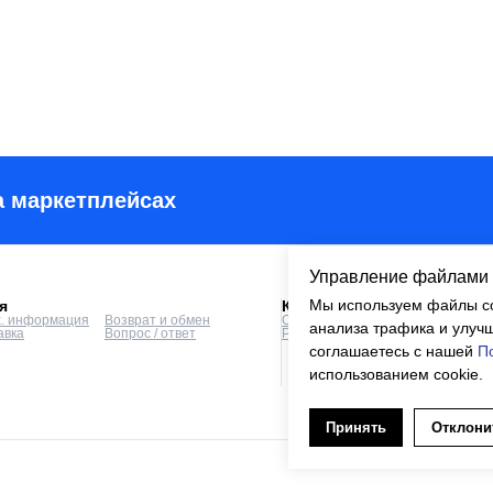
а маркетплейсах
Управление файлами 
Мы используем файлы co
я
Компания
х. информация
Возврат и обмен
О компании
Отповикам
анализа трафика и улучш
авка
Вопрос / ответ
Реквизиты
Контакты
соглашаетесь с нашей
П
использованием cookie.
Принять
Отклони