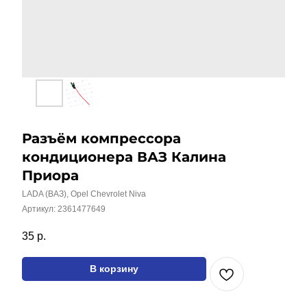
Разъём компрессора
кондиционера ВАЗ Калина
Приора
LADA (ВАЗ), Opel Chevrolet Niva
Артикул:
2361477649
Все наши товары вы
35
р.
можете найти на
маркетплейсах
В корзину
Каталог
Соединительные разъёмы
Жгут проводов