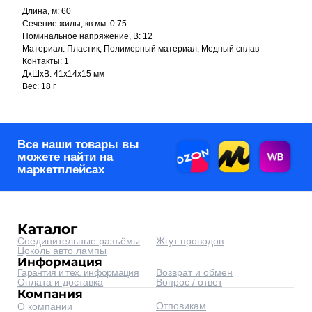
Цоколь авто лампы
Информация
Длина, м: 60
Гарантия и тех. информация
Возврат и обмен
Сечение жилы, кв.мм: 0.75
Оплата и доставка
Вопрос / ответ
Компания
Номинальное напряжение, В: 12
Отповикам
О компании
Контакты
Материал: Пластик, Полимерный материал, Медный сплав
Реквизиты
Контакты
Контакты: 1
corp@automyr.ru
+7 (917) 945 88 55
ДxШxВ: 41x14x15 мм
Вес: 18 г
© 2026 Интернет-магазин
автозапчастей - www.automyr.ru
Согласие на обработку персональных данных
Оферта
0
0
Главная
Каталог
Корзина
Избранное
Оптовикам