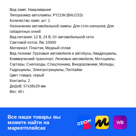
Все наши товары вы
Вид ламп: Накаливания
можете найти на
маркетплейсах
Типоразмер автолампы: PY21W (BAU15S)
Количество ламп, шт: 1
Назначение автомобильной лампы: Для стоп-сигналов, Для
габаритных огней
Каталог
Соединительные разъёмы
Жгут проводов
Вид питания: 12 В, 24 В, От автомобильной сети
Цоколь авто лампы
Информация
Световой поток, Лм: 10000
Гарантия и тех. информация
Возврат и обмен
Материал: Пластик, Медный сплав
Оплата и доставка
Вопрос / ответ
Компания
Вид техники: Грузовые автомобили и автобусы, Квадроциклы,
Отповикам
О компании
Коммерческий транспорт, Легковые автомобили, Мотоциклы,
Контакты
Реквизиты
Контакты
Скутеры, Снегоходы, Спецтехника, Внедорожники, Мопеды,
Гидроциклы, Электротрициклы, Питбайки
corp@automyr.ru
+7 (917) 945 88 55
Цвет товара: серый
Контакты: 2
© 2026 Интернет-магазин
ДxШxВ: 57x38x29 мм
автозапчастей - www.automyr.ru
Вес: 46 г
Согласие на обработку персональных данных
Оферта
0
0
Главная
Каталог
Корзина
Избранное
Оптовикам