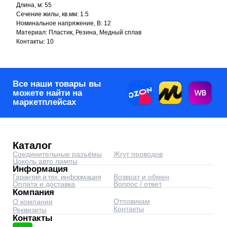
Оплата и доставка
Вопрос / ответ
Длина, м: 55
Компания
Сечение жилы, кв.мм: 1.5
Отповикам
О компании
Контакты
Реквизиты
Номинальное напряжение, В: 12
Контакты
Материал: Пластик, Резина, Медный сплав
corp@automyr.ru
+7 (917) 945 88 55
Контакты: 10
© 2026 Интернет-магазин
автозапчастей - www.automyr.ru
Согласие на обработку персональных данных
Оферта
0
0
Главная
Каталог
Корзина
Избранное
Оптовикам