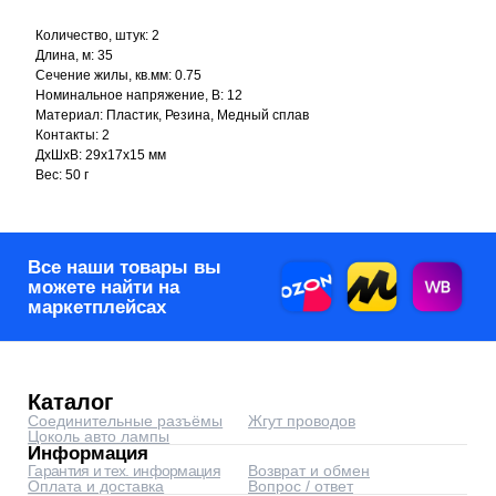
Каталог
Соединительные разъёмы
Жгут проводов
Цоколь авто лампы
Количество, штук: 2
Информация
Гарантия и тех. информация
Возврат и обмен
Длина, м: 35
Оплата и доставка
Вопрос / ответ
Сечение жилы, кв.мм: 0.75
Компания
Отповикам
О компании
Номинальное напряжение, В: 12
Контакты
Реквизиты
Материал: Пластик, Резина, Медный сплав
Контакты
Контакты: 2
corp@automyr.ru
+7 (917) 945 88 55
ДxШxВ: 29x17x15 мм
Вес: 50 г
© 2026 Интернет-магазин
автозапчастей - www.automyr.ru
Согласие на обработку персональных данных
Оферта
0
0
Главная
Каталог
Корзина
Избранное
Оптовикам