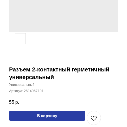
Разъем 2-контактный герметичный
универсальный
Универсальный
Артикул:
2614967191
55
р.
Все наши товары вы
можете найти на
маркетплейсах
В корзину