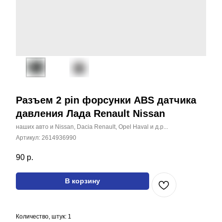
Разъем 2 pin форсунки ABS датчика
давления Лада Renault Nissan
наших авто и Nissan, Dacia Renault, Opel Haval и д.р...
Артикул:
2614936990
90
р.
Все наши товары вы
можете найти на
В корзину
маркетплейсах
Каталог
Количество, штук: 1
Соединительные разъёмы
Жгут проводов