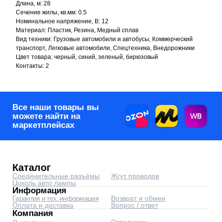
Длина, м: 28
Цоколь авто лампы
Информация
Сечение жилы, кв.мм: 0.5
Гарантия и тех. информация
Возврат и обмен
Оплата и доставка
Вопрос / ответ
Номинальное напряжение, В: 12
Компания
Материал: Пластик, Резина, Медный сплав
Отповикам
О компании
Контакты
Реквизиты
Вид техники: Грузовые автомобили и автобусы, Коммерческий
Контакты
транспорт, Легковые автомобили, Спецтехника, Внедорожники
corp@automyr.ru
+7 (917) 945 88 55
Цвет товара: черный, синий, зеленый, бирюзовый
Контакты: 2
© 2026 Интернет-магазин
автозапчастей - www.automyr.ru
Согласие на обработку персональных данных
Оферта
0
0
Главная
Каталог
Корзина
Избранное
Оптовикам