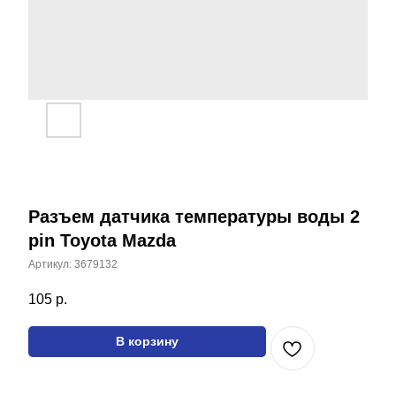
Разъем датчика температуры воды 2
pin Toyota Mazda
Артикул:
3679132
Все наши товары вы
105
р.
можете найти на
маркетплейсах
В корзину
Каталог
Соединительные разъёмы
Жгут проводов
Цоколь авто лампы