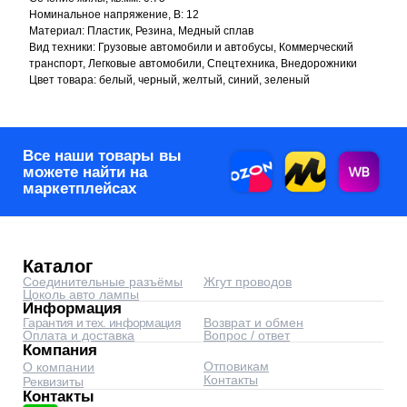
Оплата и доставка
Вопрос / ответ
Номинальное напряжение, В: 12
Компания
Отповикам
Материал: Пластик, Резина, Медный сплав
О компании
Контакты
Реквизиты
Вид техники: Грузовые автомобили и автобусы, Коммерческий
Контакты
транспорт, Легковые автомобили, Спецтехника, Внедорожники
corp@automyr.ru
+7 (917) 945 88 55
Цвет товара: белый, черный, желтый, синий, зеленый
© 2026 Интернет-магазин
автозапчастей - www.automyr.ru
Согласие на обработку персональных данных
Оферта
0
0
Главная
Каталог
Корзина
Избранное
Оптовикам