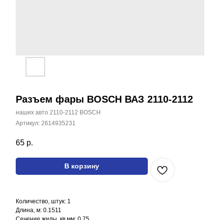
Разъем фары BOSCH ВАЗ 2110-2112
наших авто 2110-2112 BOSCH
Артикул:
2614935231
65
р.
Все наши товары вы
можете найти на
В корзину
маркетплейсах
Каталог
Количество, штук: 1
Соединительные разъёмы
Жгут проводов
Цоколь авто лампы
Длина, м: 0.1511
Информация
Сечение жилы, кв.мм: 0.75
Гарантия и тех. информация
Возврат и обмен