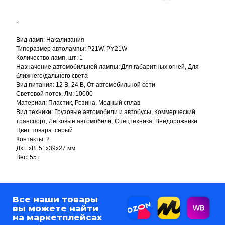
Все наши товары
вы можете найти
.
на маркетплейсах
Вид ламп: Накаливания
Типоразмер автолампы: P21W, PY21W
Каталог
Количество ламп, шт: 1
Соединительные разъёмы
Жгут проводов
Назначение автомобильной лампы: Для габаритных огней, Для
Цоколь авто лампы
Информация
ближнего/дальнего света
Гарантия и тех. информация
Возврат и обмен
Вид питания: 12 В, 24 В, От автомобильной сети
Оплата и доставка
Вопрос / ответ
Компания
Световой поток, Лм: 10000
Отповикам
О компании
Контакты
Материал: Пластик, Резина, Медный сплав
Реквизиты
Контакты
Вид техники: Грузовые автомобили и автобусы, Коммерческий
corp@automyr.ru
+7 (917) 945 88 55
транспорт, Легковые автомобили, Спецтехника, Внедорожники
Цвет товара: серый
Контакты: 2
© 2026 Интернет-магазин
ДxШxВ: 51x39x27 мм
автозапчастей - www.automyr.ru
Вес: 55 г
Согласие на обработку персональных данных
Оферта
0
0
Главная
Каталог
Корзина
Избранное
Оптовикам