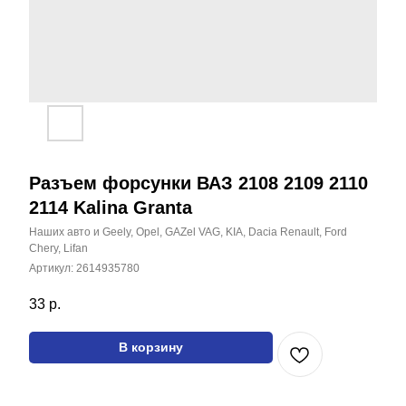
Разъем форсунки ВАЗ 2108 2109 2110
2114 Kalina Granta
Наших авто и Geely, Opel, GAZel VAG, KIA, Dacia Renault, Ford
Chery, Lifan
Артикул:
2614935780
Все наши товары вы
33
р.
можете найти на
маркетплейсах
В корзину
Каталог
Соединительные разъёмы
Жгут проводов
Цоколь авто лампы