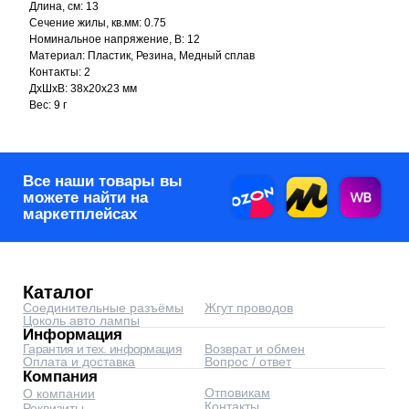
Информация
Длина, см: 13
Гарантия и тех. информация
Возврат и обмен
Сечение жилы, кв.мм: 0.75
Оплата и доставка
Вопрос / ответ
Компания
Номинальное напряжение, В: 12
Отповикам
О компании
Материал: Пластик, Резина, Медный сплав
Контакты
Реквизиты
Контакты
Контакты: 2
corp@automyr.ru
+7 (917) 945 88 55
ДxШxВ: 38x20x23 мм
Вес: 9 г
© 2026 Интернет-магазин
автозапчастей - www.automyr.ru
Согласие на обработку персональных данных
Оферта
0
0
Главная
Каталог
Корзина
Избранное
Оптовикам