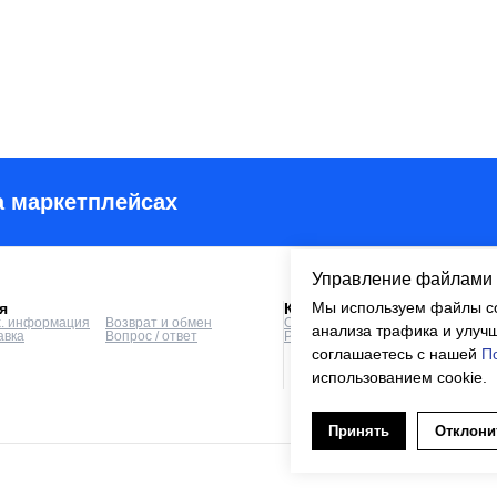
а маркетплейсах
Управление файлами 
Мы используем файлы co
я
Компания
х. информация
Возврат и обмен
О компании
Отповикам
анализа трафика и улучш
авка
Вопрос / ответ
Реквизиты
Контакты
соглашаетесь с нашей
П
использованием cookie.
Принять
Отклони