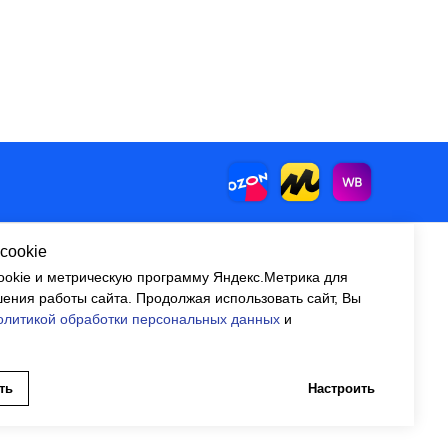
cookie
okie и метрическую программу Яндекс.Метрика для
Контакты
corp@automyr.ru
ения работы сайта. Продолжая использовать сайт, Вы
+7 (917) 945 88
55
олитикой обработки персональных данных
и
ть
Настроить